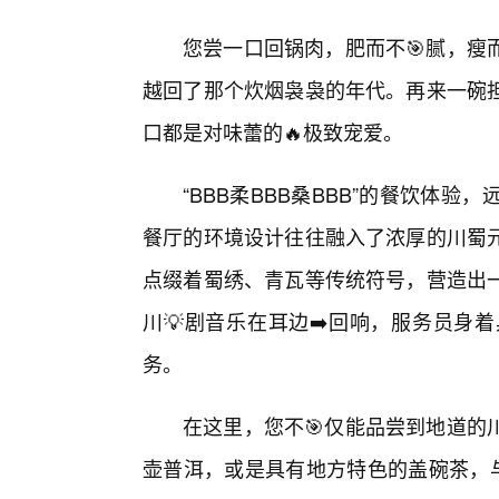
您尝一口回锅肉，肥而不🎯腻，瘦
越回了那个炊烟袅袅的年代。再来一碗
口都是对味蕾的🔥极致宠爱。
“BBB柔BBB桑BBB”的餐饮体
餐厅的环境设计往往融入了浓厚的川蜀
点缀着蜀绣、青瓦等传统符号，营造出
川💡剧音乐在耳边➡️回响，服务员身
务。
在这里，您不🎯仅能品尝到地道的
壶普洱，或是具有地方特色的盖碗茶，与