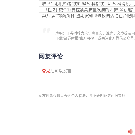
收评：港股!恒指跌!0.94% 科指跌1.41% 科
工!程{机}械企业要握紧高质量发展的四把“金钥匙”
第八‘届’“郑商所杯”暨期货知识进校园活动在合肥
声明：证券时报力求信息真实、准确，文章提及内
下载“证券时报”官方APP，或关注官方微信公众
网友评论
登录
后可以发言
网友评论仅供其表达个人看法，并不表明证券时报立场