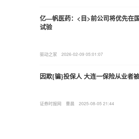
亿—帆医药：<目>前公司将优先在国
试验
驱动之家
2026-02-09 05:01:07
因欺{骗}投保人 大连一保险从业者
证券时报网
曹晨
2025-08-05 21:44