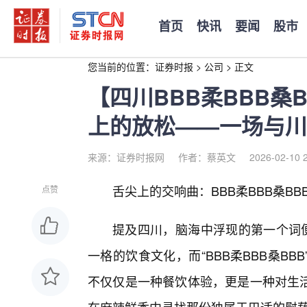
首页
快讯
要闻
股市
您当前的位置：
证券时报
>
公司
>
正文
【四川BBB柔BBB桑
上的放松——一场与川
来源：证券时报网
作者：蔡英文
2026-02-10 
舌尖上的交响曲：BBB柔BBB桑BB
点赞
提及四川，脑海中浮现的第一个词便
一格的饮食文化，而“BBB柔BBB桑B
不仅仅是一种餐饮体验，更是一种对生